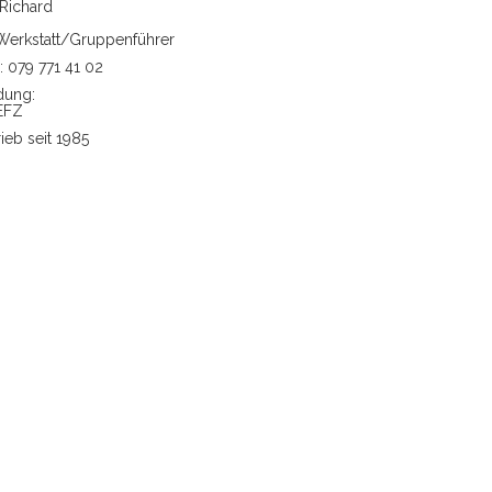
Richard
 Werkstatt/Gruppenführer
: 079 771 41 02
dung:
EFZ
ieb seit 1985